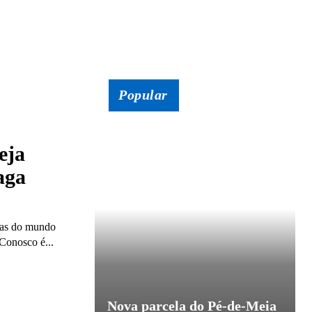
Popular
eja
aga
das do mundo
Conosco é...
Nova parcela do Pé-de-Meia