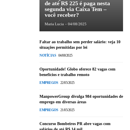
de até R$ 225 é paga nesta
segunda via Caixa Tem –
você receber?
Maria Lucia
-
04/08/2025
Faltar ao trabalho sem perder salário: veja 10
situações permitidas por lei
NOTÍCIAS
04/08/2025
Oportunidade! Globo oferece 82 vagas com
benefícios e trabalho remoto
EMPREGOS
22/05/2025
ManpowerGroup divulga 984 oportunidades de
emprego em diversas áreas
EMPREGOS
21/05/2025
Concurso Bombeiros PR abre vagas com
salários de até R$ 14 mil