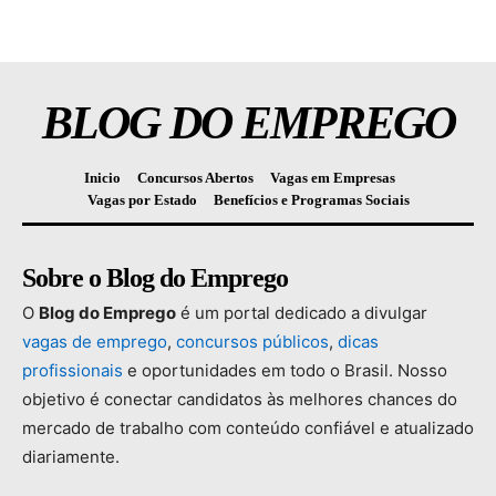
BLOG DO EMPREGO
Inicio
Concursos Abertos
Vagas em Empresas
Vagas por Estado
Benefícios e Programas Sociais
Sobre o Blog do Emprego
O
Blog
do
Emprego
é
um
portal
dedicado
a
divulgar
vagas
de
emprego
,
concursos
públicos
,
dicas
profissionais
e
oportunidades
em
todo
o
Brasil.
Nosso
objetivo
é
conectar
candidatos
às
melhores
chances
do
mercado
de
trabalho
com
conteúdo
confiável
e
atualizado
diariamente.