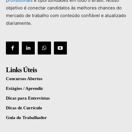
profissionais
e
oportunidades
em
todo
o
Brasil.
Nosso
objetivo
é
conectar
candidatos
às
melhores
chances
do
mercado
de
trabalho
com
conteúdo
confiável
e
atualizado
diariamente.
Links Úteis
Concursos Abertos
Estágios / Aprendiz
Dicas para Entrevistas
Dicas de Currículo
Guia do Trabalhador