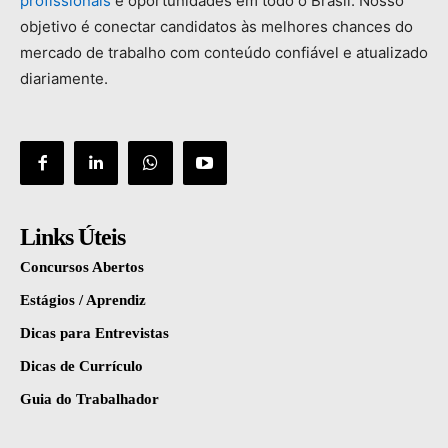
profissionais
e
oportunidades
em
todo
o
Brasil.
Nosso
objetivo
é
conectar
candidatos
às
melhores
chances
do
mercado
de
trabalho
com
conteúdo
confiável
e
atualizado
diariamente.
Links Úteis
Concursos Abertos
Estágios / Aprendiz
Dicas para Entrevistas
Dicas de Currículo
Guia do Trabalhador