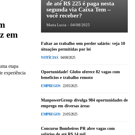
de até R$ 225 é paga nesta
segunda via Caixa Tem –
você receber?
um
Maria Lucia
-
04/08/2025
iz em
Faltar ao trabalho sem perder salário: veja 10
situações permitidas por lei
NOTÍCIAS
04/08/2025
 uma etapa
Oportunidade! Globo oferece 82 vagas com
de experiência
benefícios e trabalho remoto
EMPREGOS
22/05/2025
ManpowerGroup divulga 984 oportunidades de
emprego em diversas áreas
EMPREGOS
21/05/2025
Concurso Bombeiros PR abre vagas com
salários de até R$ 14 mil