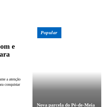
Popular
Bom e
para
hame a atenção
ra conquistar
Nova parcela do Pé-de-Meia