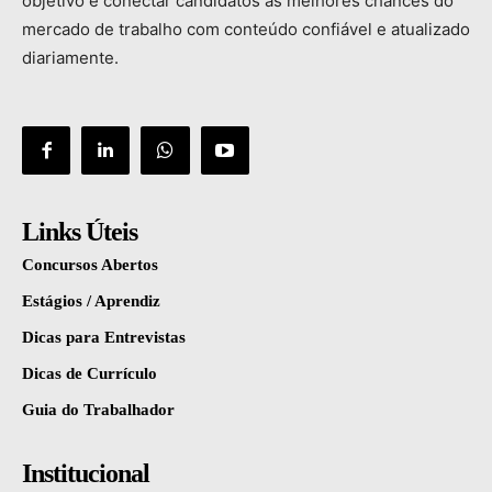
objetivo
é
conectar
candidatos
às
melhores
chances
do
mercado
de
trabalho
com
conteúdo
confiável
e
atualizado
diariamente.
Links Úteis
Concursos Abertos
Estágios / Aprendiz
Dicas para Entrevistas
Dicas de Currículo
Guia do Trabalhador
Institucional