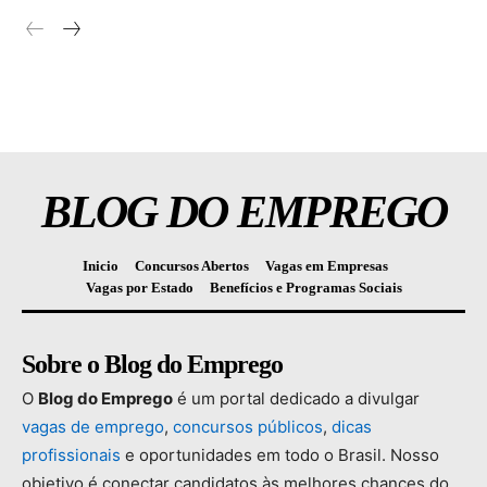
BLOG DO EMPREGO
Inicio
Concursos Abertos
Vagas em Empresas
Vagas por Estado
Benefícios e Programas Sociais
Sobre o Blog do Emprego
O
Blog
do
Emprego
é
um
portal
dedicado
a
divulgar
vagas
de
emprego
,
concursos
públicos
,
dicas
profissionais
e
oportunidades
em
todo
o
Brasil.
Nosso
objetivo
é
conectar
candidatos
às
melhores
chances
do