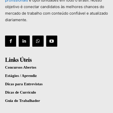
profissionais
e
oportunidades
em
todo
o
Brasil.
Nosso
objetivo
é
conectar
candidatos
às
melhores
chances
do
mercado
de
trabalho
com
conteúdo
confiável
e
atualizado
diariamente.
Links Úteis
Concursos Abertos
Estágios / Aprendiz
Dicas para Entrevistas
Dicas de Currículo
Guia do Trabalhador