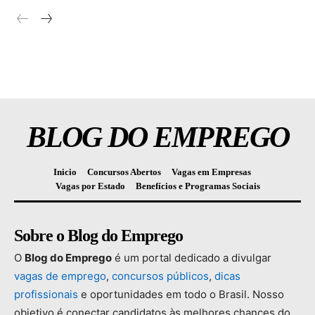
BLOG DO EMPREGO
Inicio
Concursos Abertos
Vagas em Empresas
Vagas por Estado
Benefícios e Programas Sociais
Sobre o Blog do Emprego
O
Blog
do
Emprego
é
um
portal
dedicado
a
divulgar
vagas
de
emprego
,
concursos
públicos
,
dicas
profissionais
e
oportunidades
em
todo
o
Brasil.
Nosso
objetivo
é
conectar
candidatos
às
melhores
chances
do