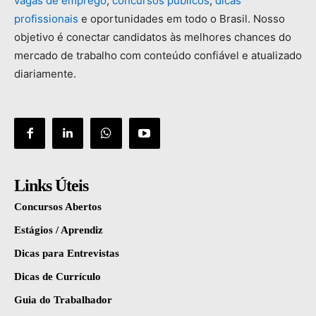
vagas
de
emprego
,
concursos
públicos
,
dicas
profissionais
e
oportunidades
em
todo
o
Brasil.
Nosso
objetivo
é
conectar
candidatos
às
melhores
chances
do
mercado
de
trabalho
com
conteúdo
confiável
e
atualizado
diariamente.
Links Úteis
Concursos Abertos
Estágios / Aprendiz
Dicas para Entrevistas
Dicas de Currículo
Guia do Trabalhador