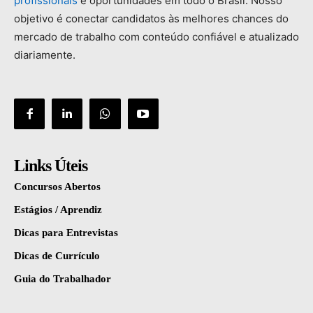
profissionais
e
oportunidades
em
todo
o
Brasil.
Nosso
objetivo
é
conectar
candidatos
às
melhores
chances
do
mercado
de
trabalho
com
conteúdo
confiável
e
atualizado
diariamente.
Links Úteis
Concursos Abertos
Estágios / Aprendiz
Dicas para Entrevistas
Dicas de Currículo
Guia do Trabalhador