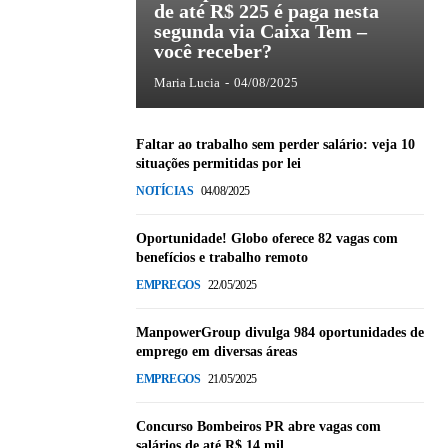
de até R$ 225 é paga nesta
segunda via Caixa Tem –
você receber?
Maria Lucia
-
04/08/2025
Faltar ao trabalho sem perder salário: veja 10
situações permitidas por lei
NOTÍCIAS
04/08/2025
Oportunidade! Globo oferece 82 vagas com
benefícios e trabalho remoto
EMPREGOS
22/05/2025
ManpowerGroup divulga 984 oportunidades de
emprego em diversas áreas
EMPREGOS
21/05/2025
Concurso Bombeiros PR abre vagas com
salários de até R$ 14 mil