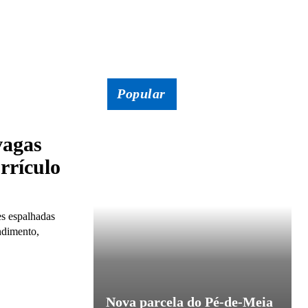
Popular
vagas
rrículo
es espalhadas
ndimento,
Nova parcela do Pé-de-Meia