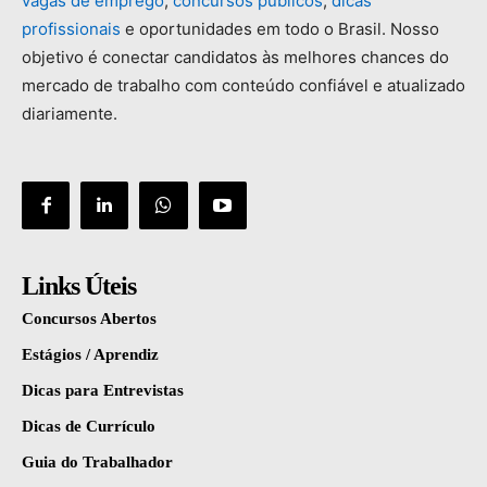
vagas
de
emprego
,
concursos
públicos
,
dicas
profissionais
e
oportunidades
em
todo
o
Brasil.
Nosso
objetivo
é
conectar
candidatos
às
melhores
chances
do
mercado
de
trabalho
com
conteúdo
confiável
e
atualizado
diariamente.
Links Úteis
Concursos Abertos
Estágios / Aprendiz
Dicas para Entrevistas
Dicas de Currículo
Guia do Trabalhador