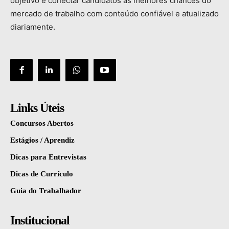
objetivo
é
conectar
candidatos
às
melhores
chances
do
mercado
de
trabalho
com
conteúdo
confiável
e
atualizado
diariamente.
Links Úteis
Concursos Abertos
Estágios / Aprendiz
Dicas para Entrevistas
Dicas de Currículo
Guia do Trabalhador
Institucional