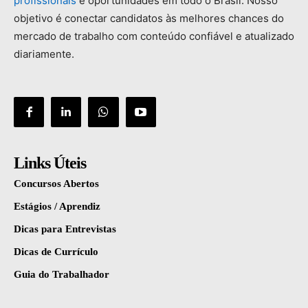
profissionais
e
oportunidades
em
todo
o
Brasil.
Nosso
objetivo
é
conectar
candidatos
às
melhores
chances
do
mercado
de
trabalho
com
conteúdo
confiável
e
atualizado
diariamente.
Links Úteis
Concursos Abertos
Estágios / Aprendiz
Dicas para Entrevistas
Dicas de Currículo
Guia do Trabalhador