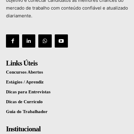
objetivo
é
conectar
candidatos
às
melhores
chances
do
mercado
de
trabalho
com
conteúdo
confiável
e
atualizado
diariamente.
Links Úteis
Concursos Abertos
Estágios / Aprendiz
Dicas para Entrevistas
Dicas de Currículo
Guia do Trabalhador
Institucional