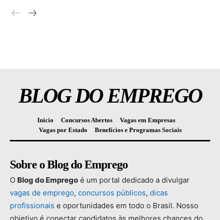
BLOG DO EMPREGO
Inicio
Concursos Abertos
Vagas em Empresas
Vagas por Estado
Benefícios e Programas Sociais
Sobre o Blog do Emprego
O
Blog
do
Emprego
é
um
portal
dedicado
a
divulgar
vagas
de
emprego
,
concursos
públicos
,
dicas
profissionais
e
oportunidades
em
todo
o
Brasil.
Nosso
objetivo
é
conectar
candidatos
às
melhores
chances
do