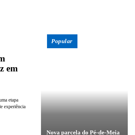
Popular
um
iz em
 uma etapa
de experiência
Nova parcela do Pé-de-Meia