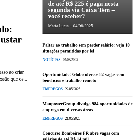
de até R$ 225 é paga nesta
segunda via Caixa Tem –
você receber?
Maria Lucia
-
04/08/2025
lo:
ustar
Faltar ao trabalho sem perder salário: veja 10
situações permitidas por lei
NOTÍCIAS
04/08/2025
sso ao criar
Oportunidade! Globo oferece 82 vagas com
ssão que os...
benefícios e trabalho remoto
EMPREGOS
22/05/2025
ManpowerGroup divulga 984 oportunidades de
emprego em diversas áreas
EMPREGOS
21/05/2025
Concurso Bombeiros PR abre vagas com
salários de até R$ 14 mil