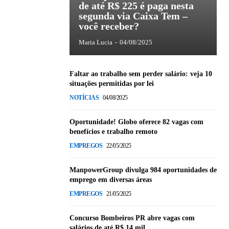
de até R$ 225 é paga nesta
segunda via Caixa Tem –
você receber?
Maria Lucia
-
04/08/2025
Faltar ao trabalho sem perder salário: veja 10
situações permitidas por lei
NOTÍCIAS
04/08/2025
Oportunidade! Globo oferece 82 vagas com
benefícios e trabalho remoto
EMPREGOS
22/05/2025
ManpowerGroup divulga 984 oportunidades de
emprego em diversas áreas
EMPREGOS
21/05/2025
Concurso Bombeiros PR abre vagas com
salários de até R$ 14 mil