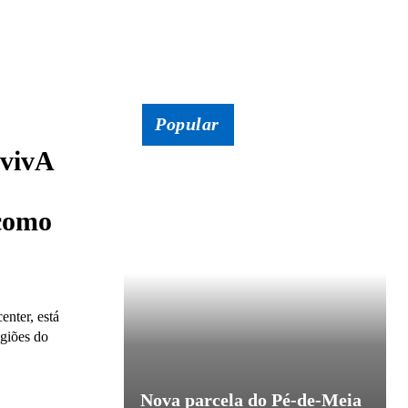
Popular
avivA
 como
enter, está
egiões do
Nova parcela do Pé-de-Meia