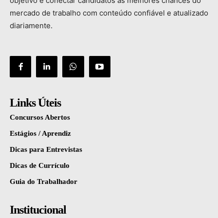
objetivo
é
conectar
candidatos
às
melhores
chances
do
mercado
de
trabalho
com
conteúdo
confiável
e
atualizado
diariamente.
Links Úteis
Concursos Abertos
Estágios / Aprendiz
Dicas para Entrevistas
Dicas de Currículo
Guia do Trabalhador
Institucional