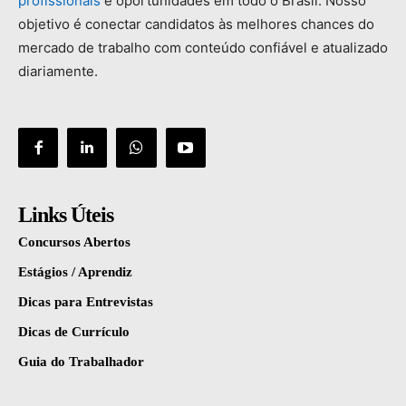
profissionais
e
oportunidades
em
todo
o
Brasil.
Nosso
objetivo
é
conectar
candidatos
às
melhores
chances
do
mercado
de
trabalho
com
conteúdo
confiável
e
atualizado
diariamente.
Links Úteis
Concursos Abertos
Estágios / Aprendiz
Dicas para Entrevistas
Dicas de Currículo
Guia do Trabalhador