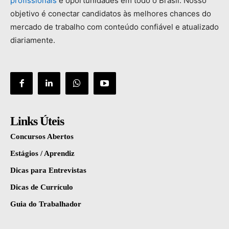
profissionais
e
oportunidades
em
todo
o
Brasil.
Nosso
objetivo
é
conectar
candidatos
às
melhores
chances
do
mercado
de
trabalho
com
conteúdo
confiável
e
atualizado
diariamente.
Links Úteis
Concursos Abertos
Estágios / Aprendiz
Dicas para Entrevistas
Dicas de Currículo
Guia do Trabalhador