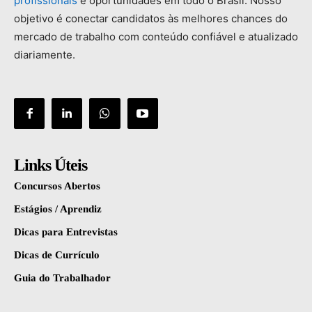
profissionais
e
oportunidades
em
todo
o
Brasil.
Nosso
objetivo
é
conectar
candidatos
às
melhores
chances
do
mercado
de
trabalho
com
conteúdo
confiável
e
atualizado
diariamente.
Links Úteis
Concursos Abertos
Estágios / Aprendiz
Dicas para Entrevistas
Dicas de Currículo
Guia do Trabalhador