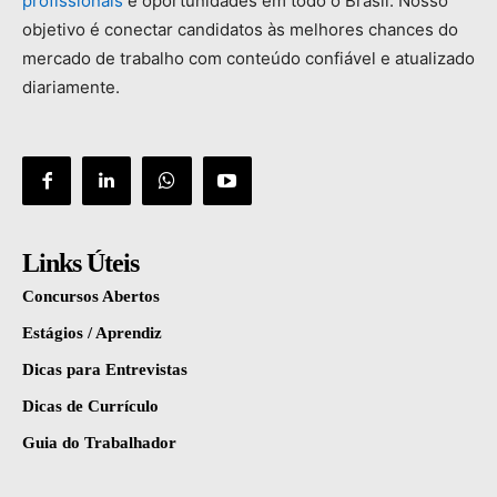
profissionais
e
oportunidades
em
todo
o
Brasil.
Nosso
objetivo
é
conectar
candidatos
às
melhores
chances
do
mercado
de
trabalho
com
conteúdo
confiável
e
atualizado
diariamente.
Links Úteis
Concursos Abertos
Estágios / Aprendiz
Dicas para Entrevistas
Dicas de Currículo
Guia do Trabalhador