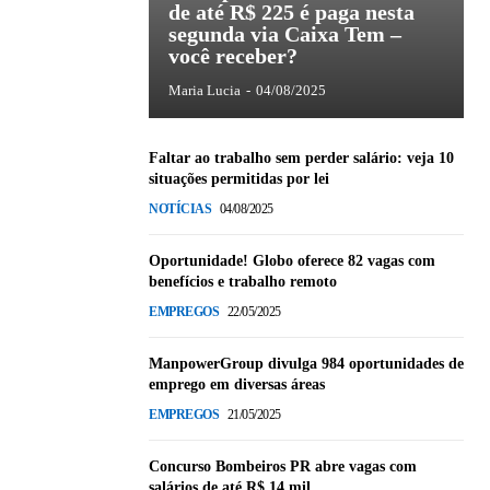
de até R$ 225 é paga nesta
segunda via Caixa Tem –
você receber?
Maria Lucia
-
04/08/2025
Faltar ao trabalho sem perder salário: veja 10
situações permitidas por lei
NOTÍCIAS
04/08/2025
Oportunidade! Globo oferece 82 vagas com
benefícios e trabalho remoto
EMPREGOS
22/05/2025
ManpowerGroup divulga 984 oportunidades de
emprego em diversas áreas
EMPREGOS
21/05/2025
Concurso Bombeiros PR abre vagas com
salários de até R$ 14 mil