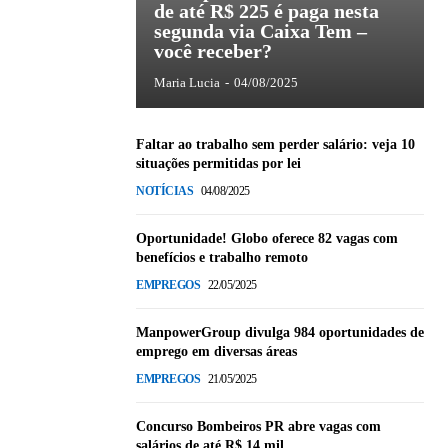
de até R$ 225 é paga nesta
segunda via Caixa Tem –
você receber?
Maria Lucia
-
04/08/2025
Faltar ao trabalho sem perder salário: veja 10
situações permitidas por lei
NOTÍCIAS
04/08/2025
Oportunidade! Globo oferece 82 vagas com
benefícios e trabalho remoto
EMPREGOS
22/05/2025
ManpowerGroup divulga 984 oportunidades de
emprego em diversas áreas
EMPREGOS
21/05/2025
Concurso Bombeiros PR abre vagas com
salários de até R$ 14 mil