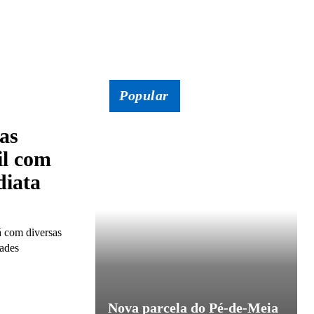
Popular
as
il com
diata
 com diversas
dades
Nova parcela do Pé-de-Meia