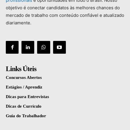
profissionais
e
oportunidades
em
todo
o
Brasil.
Nosso
objetivo
é
conectar
candidatos
às
melhores
chances
do
mercado
de
trabalho
com
conteúdo
confiável
e
atualizado
diariamente.
Links Úteis
Concursos Abertos
Estágios / Aprendiz
Dicas para Entrevistas
Dicas de Currículo
Guia do Trabalhador