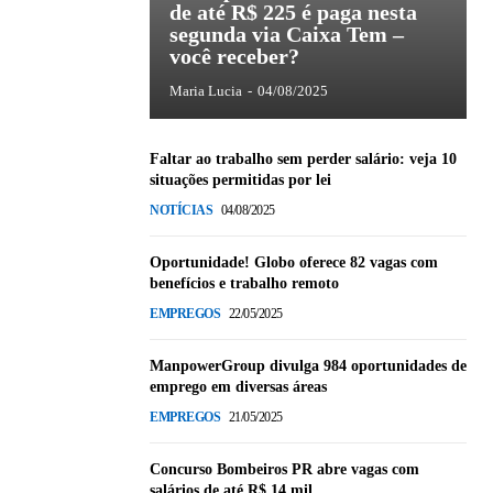
de até R$ 225 é paga nesta
segunda via Caixa Tem –
você receber?
Maria Lucia
-
04/08/2025
Faltar ao trabalho sem perder salário: veja 10
situações permitidas por lei
NOTÍCIAS
04/08/2025
Oportunidade! Globo oferece 82 vagas com
benefícios e trabalho remoto
EMPREGOS
22/05/2025
ManpowerGroup divulga 984 oportunidades de
emprego em diversas áreas
EMPREGOS
21/05/2025
Concurso Bombeiros PR abre vagas com
salários de até R$ 14 mil