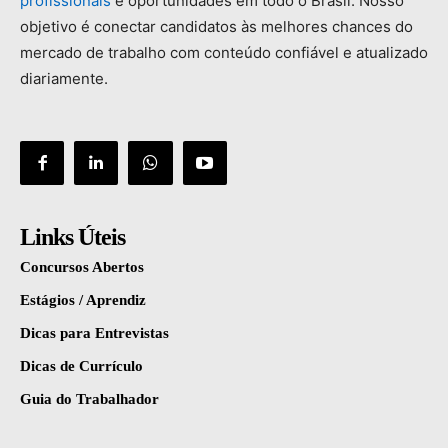
profissionais
e
oportunidades
em
todo
o
Brasil.
Nosso
objetivo
é
conectar
candidatos
às
melhores
chances
do
mercado
de
trabalho
com
conteúdo
confiável
e
atualizado
diariamente.
Links Úteis
Concursos Abertos
Estágios / Aprendiz
Dicas para Entrevistas
Dicas de Currículo
Guia do Trabalhador