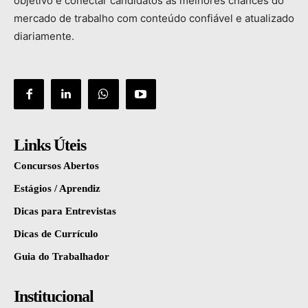
objetivo
é
conectar
candidatos
às
melhores
chances
do
mercado
de
trabalho
com
conteúdo
confiável
e
atualizado
diariamente.
Links Úteis
Concursos Abertos
Estágios / Aprendiz
Dicas para Entrevistas
Dicas de Currículo
Guia do Trabalhador
Institucional