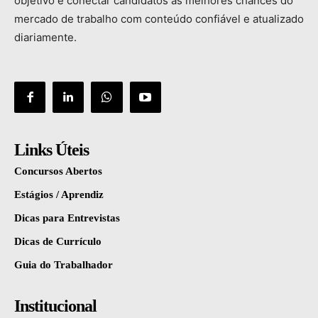
objetivo
é
conectar
candidatos
às
melhores
chances
do
mercado
de
trabalho
com
conteúdo
confiável
e
atualizado
diariamente.
Links Úteis
Concursos Abertos
Estágios / Aprendiz
Dicas para Entrevistas
Dicas de Currículo
Guia do Trabalhador
Institucional