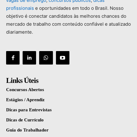
vagas
de
emprego
,
concursos
públicos
,
dicas
profissionais
e
oportunidades
em
todo
o
Brasil.
Nosso
objetivo
é
conectar
candidatos
às
melhores
chances
do
mercado
de
trabalho
com
conteúdo
confiável
e
atualizado
diariamente.
Links Úteis
Concursos Abertos
Estágios / Aprendiz
Dicas para Entrevistas
Dicas de Currículo
Guia do Trabalhador