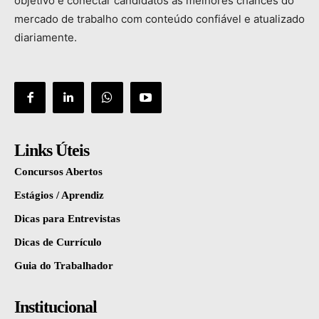
objetivo
é
conectar
candidatos
às
melhores
chances
do
mercado
de
trabalho
com
conteúdo
confiável
e
atualizado
diariamente.
Links Úteis
Concursos Abertos
Estágios / Aprendiz
Dicas para Entrevistas
Dicas de Currículo
Guia do Trabalhador
Institucional