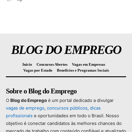
BLOG DO EMPREGO
Inicio
Concursos Abertos
Vagas em Empresas
Vagas por Estado
Benefícios e Programas Sociais
Sobre o Blog do Emprego
O
Blog
do
Emprego
é
um
portal
dedicado
a
divulgar
vagas
de
emprego
,
concursos
públicos
,
dicas
profissionais
e
oportunidades
em
todo
o
Brasil.
Nosso
objetivo
é
conectar
candidatos
às
melhores
chances
do
mercado
de
trabalho
com
conteúdo
confiável
e
atualizado