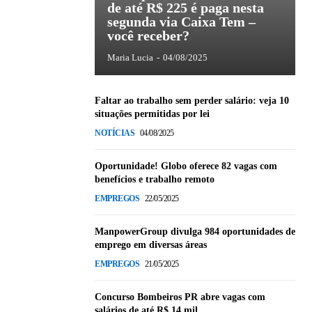
de até R$ 225 é paga nesta
segunda via Caixa Tem –
você receber?
Maria Lucia
-
04/08/2025
Faltar ao trabalho sem perder salário: veja 10
situações permitidas por lei
NOTÍCIAS
04/08/2025
Oportunidade! Globo oferece 82 vagas com
benefícios e trabalho remoto
EMPREGOS
22/05/2025
ManpowerGroup divulga 984 oportunidades de
emprego em diversas áreas
EMPREGOS
21/05/2025
Concurso Bombeiros PR abre vagas com
salários de até R$ 14 mil