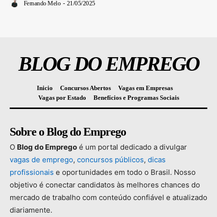
Fernando Melo
-
21/05/2025
BLOG DO EMPREGO
Inicio
Concursos Abertos
Vagas em Empresas
Vagas por Estado
Benefícios e Programas Sociais
Sobre o Blog do Emprego
O
Blog
do
Emprego
é
um
portal
dedicado
a
divulgar
vagas
de
emprego
,
concursos
públicos
,
dicas
profissionais
e
oportunidades
em
todo
o
Brasil.
Nosso
objetivo
é
conectar
candidatos
às
melhores
chances
do
mercado
de
trabalho
com
conteúdo
confiável
e
atualizado
diariamente.