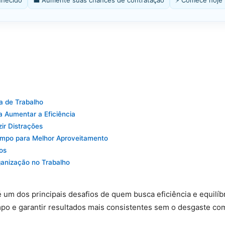
nhecido
💼 Aumente suas chances de contratação
⚡ Comece hoje
a de Trabalho
a Aumentar a Eficiência
ir Distrações
mpo para Melhor Aproveitamento
os
ganização no Trabalho
é um dos principais desafios de quem busca eficiência e equilí
tempo e garantir resultados mais consistentes sem o desgaste 