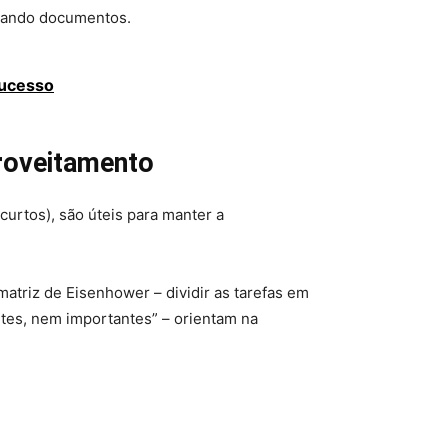
rando documentos.
Sucesso
roveitamento
urtos), são úteis para manter a
matriz de Eisenhower – dividir as tarefas em
ntes, nem importantes” – orientam na