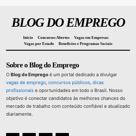
BLOG DO EMPREGO
Inicio
Concursos Abertos
Vagas em Empresas
Vagas por Estado
Benefícios e Programas Sociais
Sobre o Blog do Emprego
O
Blog
do
Emprego
é
um
portal
dedicado
a
divulgar
vagas
de
emprego
,
concursos
públicos
,
dicas
profissionais
e
oportunidades
em
todo
o
Brasil.
Nosso
objetivo
é
conectar
candidatos
às
melhores
chances
do
mercado
de
trabalho
com
conteúdo
confiável
e
atualizado
diariamente.