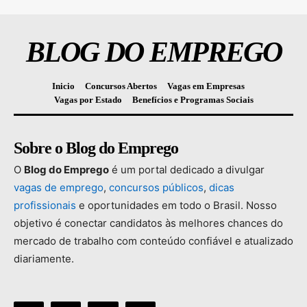
BLOG DO EMPREGO
Inicio
Concursos Abertos
Vagas em Empresas
Vagas por Estado
Benefícios e Programas Sociais
Sobre o Blog do Emprego
O
Blog
do
Emprego
é
um
portal
dedicado
a
divulgar
vagas
de
emprego
,
concursos
públicos
,
dicas
profissionais
e
oportunidades
em
todo
o
Brasil.
Nosso
objetivo
é
conectar
candidatos
às
melhores
chances
do
mercado
de
trabalho
com
conteúdo
confiável
e
atualizado
diariamente.