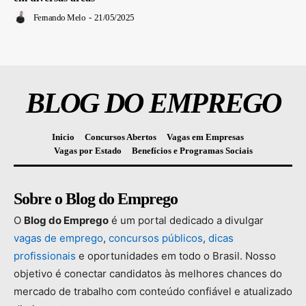
Fernando Melo
-
21/05/2025
BLOG DO EMPREGO
Inicio
Concursos Abertos
Vagas em Empresas
Vagas por Estado
Benefícios e Programas Sociais
Sobre o Blog do Emprego
O
Blog
do
Emprego
é
um
portal
dedicado
a
divulgar
vagas
de
emprego
,
concursos
públicos
,
dicas
profissionais
e
oportunidades
em
todo
o
Brasil.
Nosso
objetivo
é
conectar
candidatos
às
melhores
chances
do
mercado
de
trabalho
com
conteúdo
confiável
e
atualizado