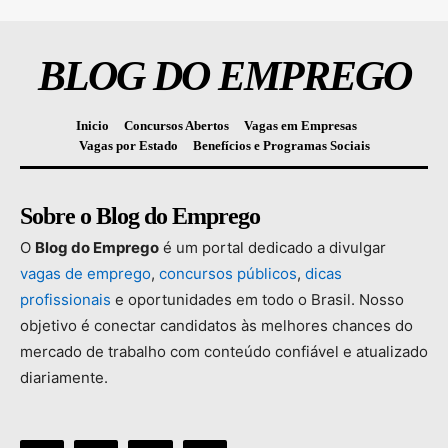
BLOG DO EMPREGO
Inicio
Concursos Abertos
Vagas em Empresas
Vagas por Estado
Benefícios e Programas Sociais
Sobre o Blog do Emprego
O
Blog
do
Emprego
é
um
portal
dedicado
a
divulgar
vagas
de
emprego
,
concursos
públicos
,
dicas
profissionais
e
oportunidades
em
todo
o
Brasil.
Nosso
objetivo
é
conectar
candidatos
às
melhores
chances
do
mercado
de
trabalho
com
conteúdo
confiável
e
atualizado
diariamente.