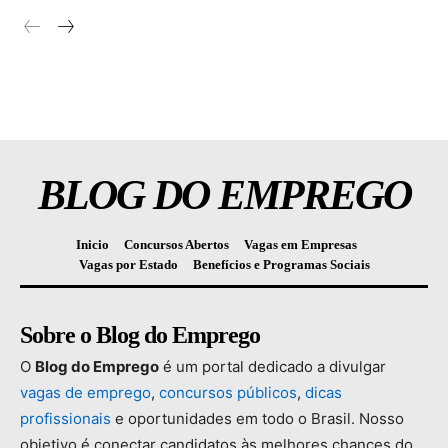
BLOG DO EMPREGO
Inicio
Concursos Abertos
Vagas em Empresas
Vagas por Estado
Benefícios e Programas Sociais
Sobre o Blog do Emprego
O
Blog
do
Emprego
é
um
portal
dedicado
a
divulgar
vagas
de
emprego
,
concursos
públicos
,
dicas
profissionais
e
oportunidades
em
todo
o
Brasil.
Nosso
objetivo
é
conectar
candidatos
às
melhores
chances
do