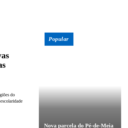
Popular
vas
as
giões do
 escolaridade
Nova parcela do Pé-de-Meia