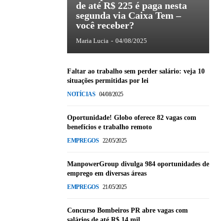
de até R$ 225 é paga nesta
segunda via Caixa Tem –
você receber?
Maria Lucia
-
04/08/2025
Faltar ao trabalho sem perder salário: veja 10
situações permitidas por lei
NOTÍCIAS
04/08/2025
Oportunidade! Globo oferece 82 vagas com
benefícios e trabalho remoto
EMPREGOS
22/05/2025
ManpowerGroup divulga 984 oportunidades de
emprego em diversas áreas
EMPREGOS
21/05/2025
Concurso Bombeiros PR abre vagas com
salários de até R$ 14 mil