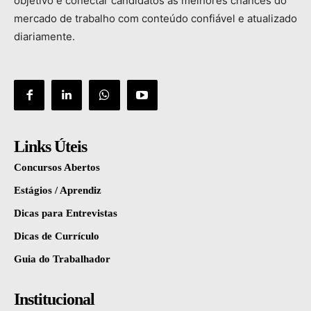
objetivo
é
conectar
candidatos
às
melhores
chances
do
mercado
de
trabalho
com
conteúdo
confiável
e
atualizado
diariamente.
Links Úteis
Concursos Abertos
Estágios / Aprendiz
Dicas para Entrevistas
Dicas de Currículo
Guia do Trabalhador
Institucional