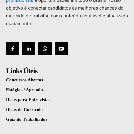
profissionais
e
oportunidades
em
todo
o
Brasil.
Nosso
objetivo
é
conectar
candidatos
às
melhores
chances
do
mercado
de
trabalho
com
conteúdo
confiável
e
atualizado
diariamente.
Links Úteis
Concursos Abertos
Estágios / Aprendiz
Dicas para Entrevistas
Dicas de Currículo
Guia do Trabalhador